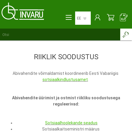
RIIKLIK SOODUSTUS
Abivahendite võimaldamist koordineerib Eesti Vabariigis
sotsiaalkindlustusamet
.
Abivahendite üürimist ja ostmist riikliku soodustusega
reguleerivad:
Sotsiaalhoolekande seadus
Sotsiaalkaitseministri määrus