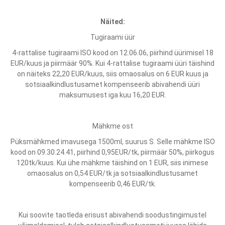
Näited:
Tugiraami üür
4-rattalise tugiraami ISO kood on 12.06.06, piirhind üürimisel 18
EUR/kuus ja piirmäär 90%. Kui 4-rattalise tugiraami üüri täishind
on näiteks 22,20 EUR/kuus, siis omaosalus on 6 EUR kuus ja
sotsiaalkindlustusamet kompenseerib abivahendi üüri
maksumusest iga kuu 16,20 EUR.
Mähkme ost
Püksmähkmed imavusega 1500ml, suurus S. Selle mähkme ISO
kood on 09.30.24.41, piirhind 0,95EUR/tk, piirmäär 50%, piirkogus
120tk/kuus. Kui ühe mähkme täishind on 1 EUR, siis inimese
omaosalus on 0,54 EUR/tk ja sotsiaalkindlustusamet
kompenseerib 0,46 EUR/tk.
Kui soovite taotleda erisust abivahendi soodustingimustel