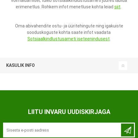
võimaldamisel, tuleb sotsiaalkindlustusameti juures läbida
erimenetlus. Rohkem infot menetluse kohta leiad
siit
.
Oma abivahendite ostu- ja üüritehingute ning igakuiste
sooduskoguste kohta saate infot vaadata
Sotsiaalkindlustusameti iseteenindusest
.
KASULIK INFO
LIITU INVARU UUDISKIRJAGA