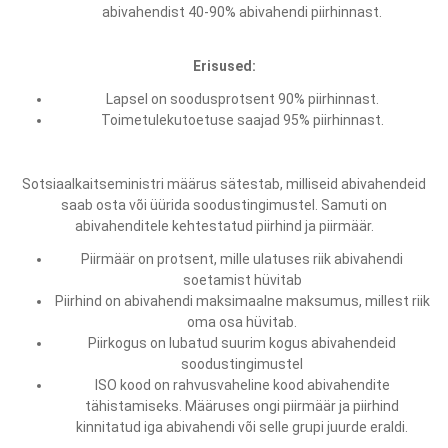
abivahendist 40-90% abivahendi piirhinnast.
Erisused:
Lapsel on soodusprotsent 90% piirhinnast.
Toimetulekutoetuse saajad 95% piirhinnast.
Sotsiaalkaitseministri määrus sätestab, milliseid abivahendeid
saab osta või üürida soodustingimustel. Samuti on
abivahenditele kehtestatud piirhind ja piirmäär.
Piirmäär on protsent, mille ulatuses riik abivahendi
soetamist hüvitab
Piirhind on abivahendi maksimaalne maksumus, millest riik
oma osa hüvitab.
Piirkogus on lubatud suurim kogus abivahendeid
soodustingimustel
ISO kood on rahvusvaheline kood abivahendite
tähistamiseks. Määruses ongi piirmäär ja piirhind
kinnitatud iga abivahendi või selle grupi juurde eraldi.