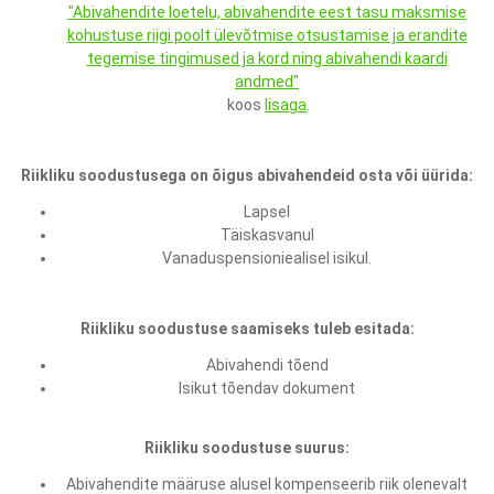
"Abivahendite loetelu, abivahendite eest tasu maksmise
kohustuse riigi poolt ülevõtmise otsustamise ja erandite
tegemise tingimused ja kord ning abivahendi kaardi
andmed"
koos
lisaga
.
Riikliku soodustusega on õigus abivahendeid osta või üürida:
Lapsel
Täiskasvanul
Vanaduspensioniealisel isikul.
Riikliku soodustuse saamiseks tuleb esitada:
Abivahendi tõend
Isikut tõendav dokument
Riikliku soodustuse suurus:
Abivahendite määruse alusel kompenseerib riik olenevalt