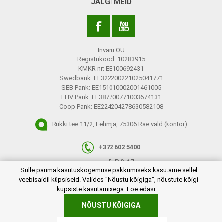
JÄLGI MEID
Invaru OÜ
Registrikood: 10283915
KMKR nr: EE100692431
Swedbank: EE322200221025041771
SEB Pank: EE151010002001461005
LHV Pank: EE387700771003674131
Coop Pank: EE224204278630582108
Rukki tee 11/2, Lehmja, 75306 Rae vald (kontor)
+372 602 5400
E-R 9-17
plugins.netgroup.cookiemanager.cookiepopup.dialog
Sulle parima kasutuskogemuse pakkumiseks kasutame sellel
info@invaru.ee
veebisaidil küpsiseid. Valides "Nõustu kõigiga", nõustute kõigi
küpsiste kasutamisega.
Loe edasi
NÕUSTU KÕIGIGA
Copyright © 2026 Invaru OÜ. Kõik õigused reserveeritud.