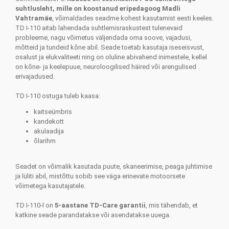
suhtlusleht, mille on koostanud eripedagoog Madli
Vahtramäe
, võimaldades seadme kohest kasutamist eesti keeles.
TD I-110 aitab lahendada suhtlemisraskustest tulenevaid
probleeme, nagu võimetus väljendada oma soove, vajadusi,
mõtteid ja tundeid kõne abil. Seade toetab kasutaja iseseisvust,
osalust ja elukvaliteeti ning on oluline abivahend inimestele, kellel
on kõne- ja keelepuue, neuroloogilised häired või arengulised
erivajadused.
TD I-110 ostuga tuleb kaasa:
kaitseümbris
kandekott
akulaadija
õlarihm
Seadet on võimalik kasutada puute, skaneerimise, peaga juhtimise
ja lüliti abil, mistõttu sobib see väga erinevate motoorsete
võimetega kasutajatele.
TD I-110-l on
5-aastane TD-Care garantii
, mis tähendab, et
katkine seade parandatakse või asendatakse uuega.