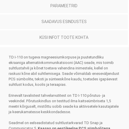
PARAMEETRID
SAADAVUS ESINDUSTES
KÜSI INFOT TOOTE KOHTA
TD I-110 on tugeva magneesiumkorpuse ja puutetundliku
ekraaniga alternatiivkommunikatsiooni (AAC) seade, mis toimib
suhtlustahvli ja kõnet toetava vahendina inimestele, kellel on
raskusi kõne abil suhtlemisega. Seade võimaldab eneseväljendust
PCS sümbolite, teksti ja sünteeskõne kaudu, toetades igapäevast
suhtlust kodus, koolis ja teraapias.
Erinevalt tavalistest tahvelarvutitest on TD I-110 põrutus- ja
veekindel. Põrutuskindlus on testitud ilma kaitseümbriseta 1,5
meetri kõrguselt, mistõttu sobib seade ka aktiivsetele kasutajatele
ja keerukamatesse keskkondadesse.
Seadmel on eelseadistatud suhtlustarkvarad TD Snap ja
Communicator 5.
Kaasas on eestikeelne PCS sümbolitega