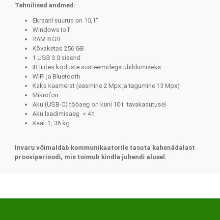
Tehnilised andmed:
Ekraani suurus on 10,1"
Windows IoT
RAM 8 GB
Kõvaketas 256 GB
1 USB 3.0 sisend
IR liides koduste süsteemidega ühildumiseks
WIFI ja Bluetooth
Kaks kaamerat (eesmine 2 Mpx ja tagumine 13 Mpx)
Mikrofon
Aku (USB-C) tööaeg on kuni 10 t tavakasutusel
Aku laadimisaeg < 4 t
Kaal: 1, 36 kg
Invaru võimaldab kommunikaatorile tasuta kahenädalast
prooviperioodi, mis toimub kindla juhendi alusel.