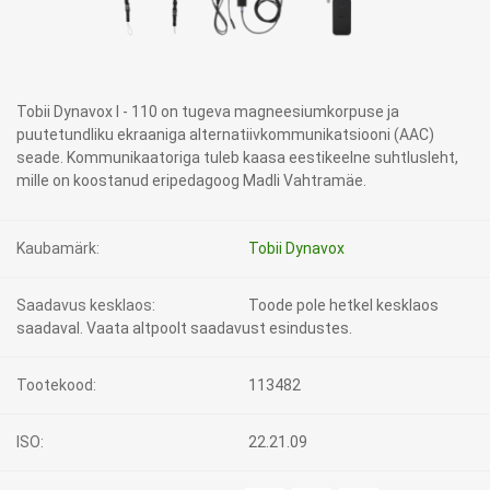
Tobii Dynavox I - 110 on tugeva magneesiumkorpuse ja
puutetundliku ekraaniga alternatiivkommunikatsiooni (AAC)
seade. Kommunikaatoriga tuleb kaasa eestikeelne suhtlusleht,
mille on koostanud eripedagoog Madli Vahtramäe.
Kaubamärk:
Tobii Dynavox
Saadavus kesklaos:
Toode pole hetkel kesklaos
saadaval. Vaata altpoolt saadavust esindustes.
Tootekood:
113482
ISO:
22.21.09