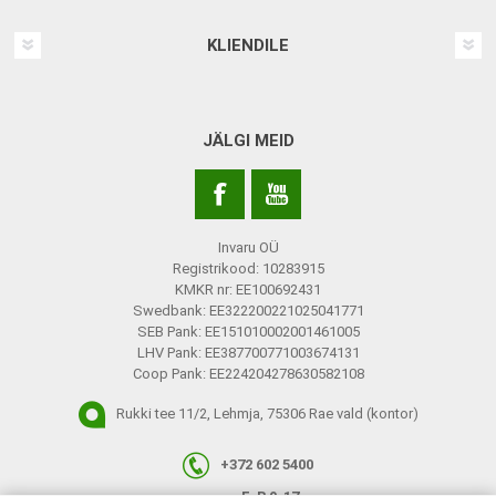
KLIENDILE
JÄLGI MEID
Invaru OÜ
Registrikood: 10283915
KMKR nr: EE100692431
Swedbank: EE322200221025041771
SEB Pank: EE151010002001461005
LHV Pank: EE387700771003674131
Coop Pank: EE224204278630582108
Rukki tee 11/2, Lehmja, 75306 Rae vald (kontor)
+372 602 5400