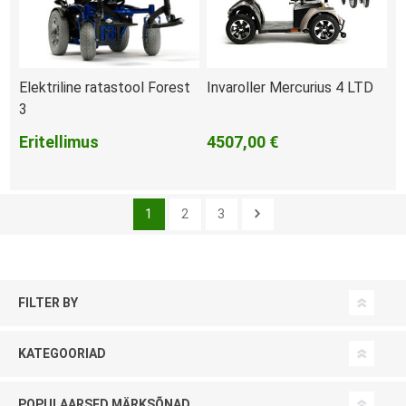
Elektriline ratastool Forest
Invaroller Mercurius 4 LTD
3
Eritellimus
4507,00 €
1
2
3
FILTER BY
KATEGOORIAD
POPULAARSED MÄRKSÕNAD