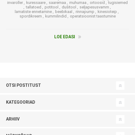
invaroller
,
kuressaare
,
saaremaa
,
muhumaa
,
ortoosid
,
tugisiemed
,
tallatoed
,
potitool
,
dušitool
,
seljapesusvamm
,
lamatiste ennetamine
,
beebikaal
,
rinnapump
,
kinesioteip
,
spordikreem
,
kummilindid
,
operatsioonist taastumine
LOE EDASI
OTSI POSTITUST
KATEGOORIAD
ARHIIV