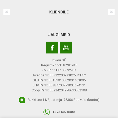
KLIENDILE
JÄLGI MEID
Invaru OÜ
Registrikood: 10283915
KMKR nr: EE100692431
Swedbank: EE322200221025041771
SEB Pank: EE151010002001461005
LHV Pank: EE387700771003674131
Coop Pank: EE224204278630582108
Rukki tee 11/2, Lehmja, 75306 Rae vald (kontor)
+372 602 5400