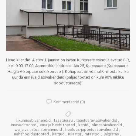
Head kliendid! Alates 1. juunist on Invaru Kuressare esindus avatud E-R,
kell 9.00-17.00. Asume ikka aadressil Aia 25, Kuressaare (Kuressaare
Haigla A-korpuse soklikorrusel). Kohapealt on võimalik nii osta kui ka
üürida erinevaid abivahendeid (paljud tooted on kuni 90% riikliku
soodustusega):
Kommentaarid (0)
liikumisabivahendid
,
taastusravi
,
taastusraviabivahendid
,
imavad tooted
,
ema ja beebi tooted
,
kepid
,
olmeabivahendid
,
wc ja vannitoa abivahendid
,
hooldus-japõetusabivahendid
,
nahahooldustooted
,
kargud
,
rulaator
,
ratastool
,
jalgratas
,