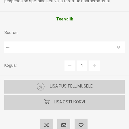
peopesas on spetsiaalselt välja töötatud haardematerjal.
Tee valik
Suurus
Kogus:
LISA PÜSITELLIMUSELE
LISA OSTUKORVI