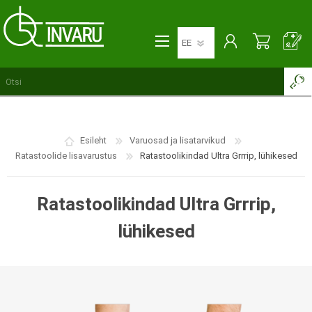
Esileht
Varuosad ja lisatarvikud
Ratastoolide lisavarustus
Ratastoolikindad Ultra Grrrip, lühikesed
Ratastoolikindad Ultra Grrrip,
lühikesed