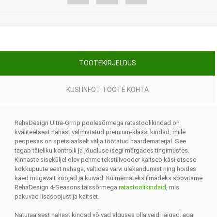
TOOTEKIRJELDUS
KÜSI INFOT TOOTE KOHTA
RehaDesign Ultra-Grrrip poolesõrmega ratastoolikindad on
kvaliteetsest nahast valmistatud premium-klassi kindad, mille
peopesas on spetsiaalselt välja töötatud haardematerjal. See
tagab täieliku kontrolli ja jõudluse isegi märgades tingimustes.
Kinnaste siseküljel olev pehme tekstiilvooder kaitseb käsi otsese
kokkupuute eest nahaga, vältides värvi ülekandumist ning hoides
käed mugavalt soojad ja kuivad. Külmemateks ilmadeks soovitame
RehaDesign 4-Seasons täissõrmega
ratastoolikindaid
, mis
pakuvad lisasoojust ja kaitset.
Naturaalsest
nahast kindad võivad alguses olla veidi jäigad, aga