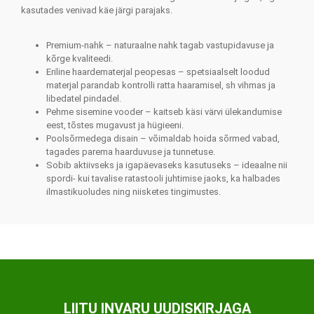
kasutades venivad käe järgi parajaks.
Premium‑nahk – naturaalne nahk tagab vastupidavuse ja
kõrge kvaliteedi.
Eriline haardematerjal peopesas – spetsiaalselt loodud
materjal parandab kontrolli ratta haaramisel, sh vihmas ja
libedatel pindadel.
Pehme sisemine vooder – kaitseb käsi värvi ülekandumise
eest, tõstes mugavust ja hügieeni.
Pool­sõrmedega disain – võimaldab hoida sõrmed vabad,
tagades parema haarduvuse ja tunnetuse.
Sobib aktiivseks ja igapäevaseks kasutuseks – ideaalne nii
spordi- kui tavalise ratastooli juhtimise jaoks, ka halbades
ilmastikuoludes ning niisketes tingimustes.
LIITU INVARU UUDISKIRJAGA