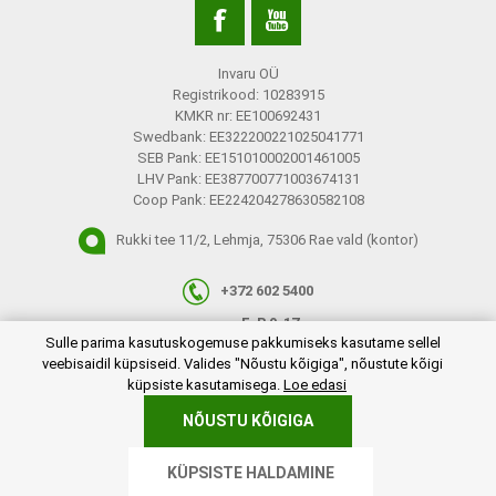
Invaru OÜ
Registrikood: 10283915
KMKR nr: EE100692431
Swedbank: EE322200221025041771
SEB Pank: EE151010002001461005
LHV Pank: EE387700771003674131
Coop Pank: EE224204278630582108
Rukki tee 11/2, Lehmja, 75306 Rae vald (kontor)
+372 602 5400
E-R 9-17
plugins.netgroup.cookiemanager.cookiepopup.dialog
Sulle parima kasutuskogemuse pakkumiseks kasutame sellel
info@invaru.ee
veebisaidil küpsiseid. Valides "Nõustu kõigiga", nõustute kõigi
küpsiste kasutamisega.
Loe edasi
NÕUSTU KÕIGIGA
Copyright © 2026 Invaru OÜ. Kõik õigused reserveeritud.
KÜPSISTE HALDAMINE
Powered by
nopCommerce